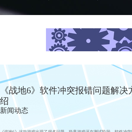
《战地6》软件冲突报错问题解决
绍
新闻动态
《战地6》这款游戏出现了很多问题，毕竟游戏还在测试阶段，软件冲突