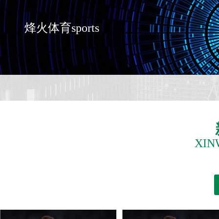
烽火体育sports
XIN